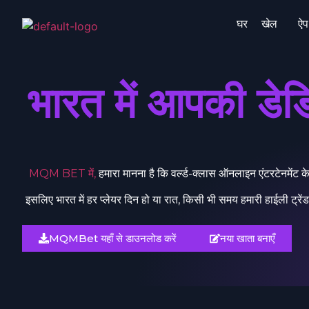
घर
खेल
ऐप
भारत में आपकी डे
MQM BET में,
हमारा मानना ​​है कि वर्ल्ड-क्लास ऑनलाइन एंटरटेनमेंट के
इसलिए भारत में हर प्लेयर दिन हो या रात, किसी भी समय हमारी हाईली ट्रे
MQMBet यहाँ से डाउनलोड करें
नया खाता बनाएँ