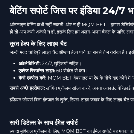
बेटिंग सपोर्ट जिस पर इंडिया 24/7 
ऑनलाइन बेटिंग कभी नहीं रुकती, और न ही MQM BET। हमारा डेडिकेटेड स
हो तो आप कभी अकेले न हों, इसके लिए हम अलग-अलग चैनल के ज़रिए लगातार 
तुरंत हेल्प के लिए लाइव चैट
जल्दी मदद चाहिए? लाइव चैट ऑप्शन हेल्प पाने का सबसे तेज़ तरीका है। इस
अवेलेबिलिटी:
24/7, छुट्टियों सहित।
एवरेज रिस्पॉन्स टाइम:
60 सेकंड से कम।
कैसे एक्सेस करें:
MQM BET वेबसाइट या ऐप के नीचे दाएं कोने में 
सबसे अच्छे इस्तेमाल:
लॉगिन प्रॉब्लम सॉल्व करने, अपना अकाउंट वेरिफ़ाई 
इंडियन प्लेयर्स बिना इंतज़ार के तुरंत, रियल-टाइम जवाब के लिए लाइव चैट प
सारी डिटेल्स के साथ ईमेल सपोर्ट
ज़्यादा मुश्किल प्रॉब्लम के लिए, MQM BET का ईमेल सपोर्ट यह पक्का कर