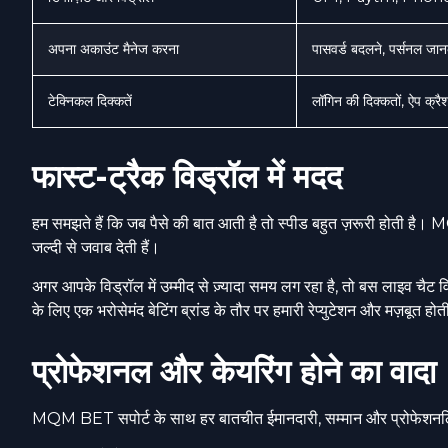
अपना अकाउंट मैनेज करना
पासवर्ड बदलने, पर्सनल जान
टेक्निकल दिक्कतें
लॉगिन की दिक्कतों, ऐप क्रै
फास्ट-ट्रैक विड्रॉल में मदद
हम समझते हैं कि जब पैसे की बात आती है तो स्पीड बहुत ज़रूरी होती है। M
जल्दी से जवाब देती हैं।
अगर आपके विड्रॉल में उम्मीद से ज़्यादा समय लग रहा है, तो बस लाइव चैट विंडो
के लिए एक भरोसेमंद बेटिंग ब्रांड के तौर पर हमारी रेप्युटेशन और मज़बूत होत
प्रोफेशनल और केयरिंग होने का वादा
MQM BET सपोर्ट के साथ हर बातचीत ईमानदारी, सम्मान और प्रोफेशनलिज़्म क